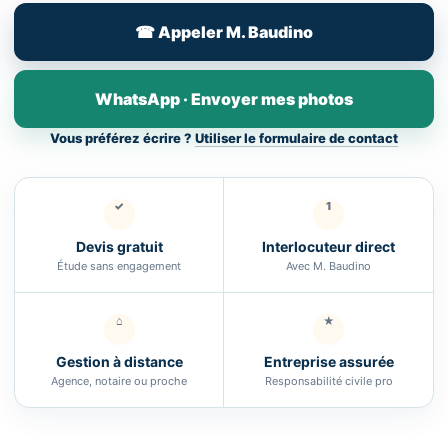
☎ Appeler M. Baudino
WhatsApp · Envoyer mes photos
Vous préférez écrire ?
Utiliser le formulaire de contact
✓
1
Devis gratuit
Interlocuteur direct
Étude sans engagement
Avec M. Baudino
⌂
★
Gestion à distance
Entreprise assurée
Agence, notaire ou proche
Responsabilité civile pro